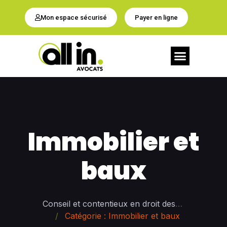
Mon espace sécurisé
Payer en ligne
NOS SERVICES
CONTACTEZ-NOUS
Immobilier et
baux
Conseil et contentieux en droit des Affaires
Catégorie : Immobilier et baux