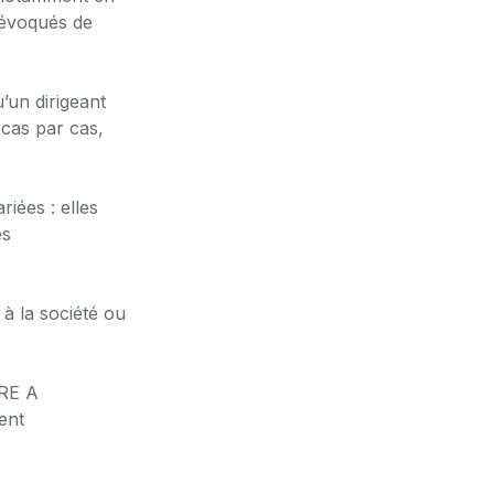
 révoqués de
’un dirigeant
 cas par cas,
riées : elles
es
 à la société ou
IRE A
ent