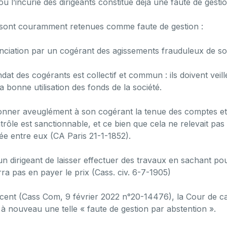
ou l’incurie des dirigeants constitue déjà une faute de gestio
sont couramment retenues comme faute de gestion :
ciation par un cogérant des agissements frauduleux de so
ndat des cogérants est collectif et commun : ils doivent vei
a bonne utilisation des fonds de la société.
onner aveuglément à son cogérant la tenue des comptes et l’
rôle est sanctionnable, et ce bien que cela ne relevait pas
sée entre eux (CA Paris 21-1-1852).
un dirigeant de laisser effectuer des travaux en sachant po
ra pas en payer le prix (Cass. civ. 6-7-1905)
écent (Cass Com, 9 février 2022 n°20-14476), la Cour de ca
à nouveau une telle « faute de gestion par abstention ».