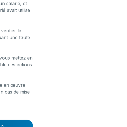
n salarié, et
é avait utilisé
érifier la
tuant une faute
e vous mettez en
ble des actions
ise en œuvre
en cas de mise
In