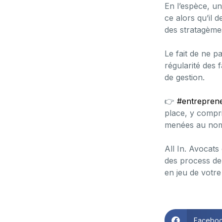
En l’espèce, un
ce alors qu’il d
des stratagèmes
Le fait de ne p
régularité des 
de gestion.
👉
#entrepren
place, y compr
menées au nom 
All In. Avocat
des process de
en jeu de votre
Facebo