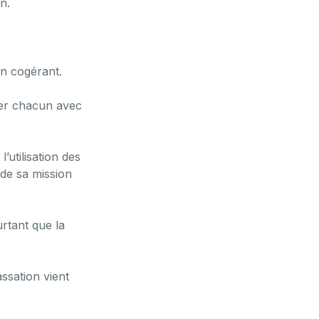
n.
n cogérant.
ller chacun avec
utilisation des
 de sa mission
urtant que la
ssation vient