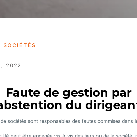
S SOCIÉTÉS
, 2022
Faute de gestion par
abstention du dirigean
de sociétés sont responsables des fautes commises dans le
lité peut être engagée vis-à-vis des tiers ou de la société