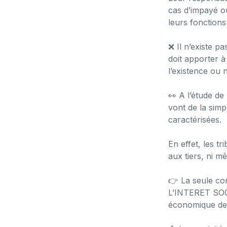
cas d’impayé ou
leurs fonctions
❌ Il n’existe p
doit apporter à
l’existence ou 
👀 A l’étude de
vont de la sim
caractérisées.
En effet, les tr
aux tiers, ni m
👉 La seule co
L’INTERET SOCIA
économique de 