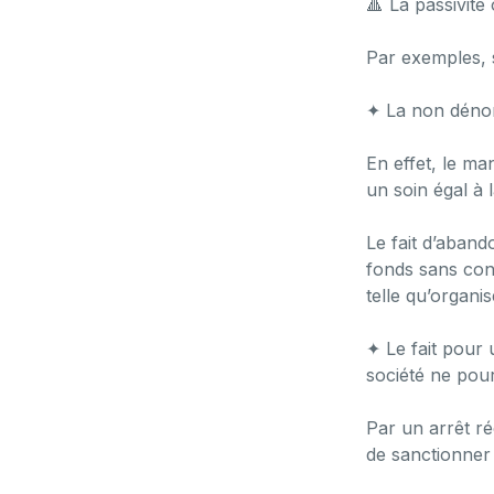
🔺 La passivité 
Par exemples, 
✦ La non dénon
En effet, le ma
un soin égal à l
Le fait d’aband
fonds sans cont
telle qu’organi
✦ Le fait pour 
société ne pour
Par un arrêt r
de sanctionner 